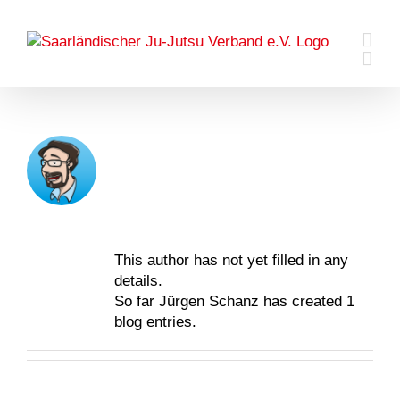
Skip
to
content
About
Jürgen
Schanz
This author has not yet filled in any
details.
So far Jürgen Schanz has created 1
blog entries.