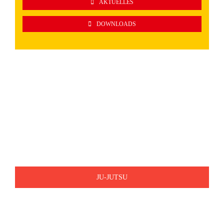
AKTUELLES
DOWNLOADS
Unser
Sportangebot
JU-JUTSU