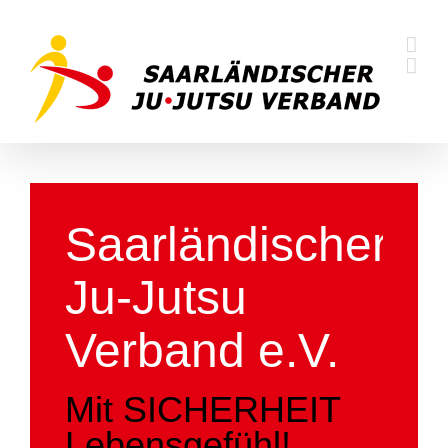
Skip
to
content
Saarländischer
Ju-Jutsu
Verband e.V.
Mit SICHERHEIT
Lebensgefühl!