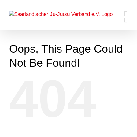
Skip
to
content
Oops, This Page Could
Not Be Found!
404