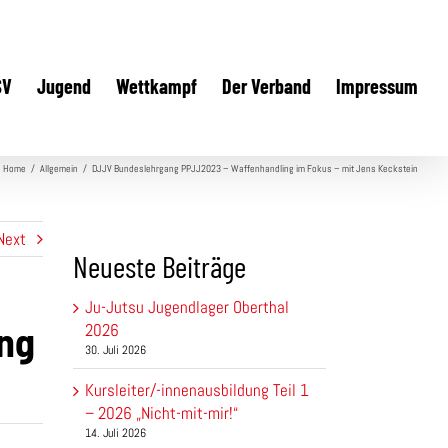
SV
Jugend
Wettkampf
Der Verband
Impressum
Home
/
Allgemein
/
DJJV Bundeslehrgang PPJJ2023 – Waffenhandling im Fokus – mit Jens Keckstein
Next
Neueste Beiträge
Ju-Jutsu Jugendlager Oberthal
ng
2026
30. Juli 2026
Kursleiter/-innenausbildung Teil 1
– 2026 „Nicht-mit-mir!“
14. Juli 2026