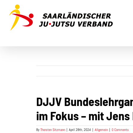
Skip
to
content
DJJV Bundeslehrgan
im Fokus – mit Jens
By
Thorsten Sitzmann
|
April 28th, 2024
|
Allgemein
|
0 Comments