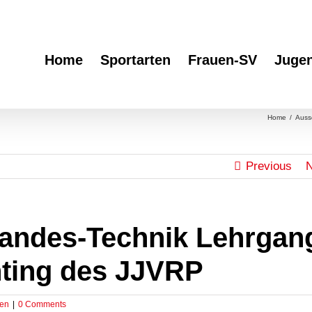
Home
Sportarten
Frauen-SV
Juge
Home
/
Auss
Previous
N
andes-Technik Lehrgan
hting des JJVRP
gen
|
0 Comments